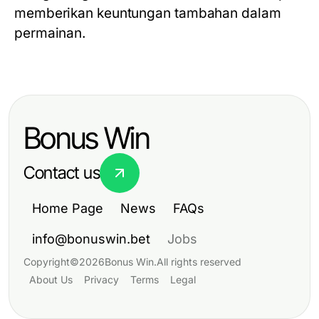
memberikan keuntungan tambahan dalam
permainan.
Bonus Win
Contact us
Home Page
News
FAQs
info@bonuswin.bet
Jobs
Copyright
©
2026
Bonus Win
.
All rights reserved
About Us
Privacy
Terms
Legal