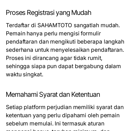
Proses Registrasi yang Mudah
Terdaftar di SAHAMTOTO sangatlah mudah.
Pemain hanya perlu mengisi formulir
pendaftaran dan mengikuti beberapa langkah
sederhana untuk menyelesaikan pendaftaran.
Proses ini dirancang agar tidak rumit,
sehingga siapa pun dapat bergabung dalam
waktu singkat.
Memahami Syarat dan Ketentuan
Setiap platform perjudian memiliki syarat dan
ketentuan yang perlu dipahami oleh pemain
sebelum memulai. Ini termasuk aturan