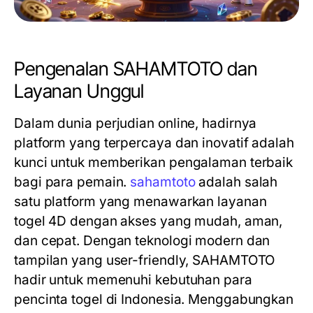
Pengenalan SAHAMTOTO dan
Layanan Unggul
Dalam dunia perjudian online, hadirnya
platform yang terpercaya dan inovatif adalah
kunci untuk memberikan pengalaman terbaik
bagi para pemain.
sahamtoto
adalah salah
satu platform yang menawarkan layanan
togel 4D dengan akses yang mudah, aman,
dan cepat. Dengan teknologi modern dan
tampilan yang user-friendly, SAHAMTOTO
hadir untuk memenuhi kebutuhan para
pencinta togel di Indonesia. Menggabungkan