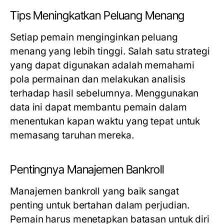
Tips Meningkatkan Peluang Menang
Setiap pemain menginginkan peluang
menang yang lebih tinggi. Salah satu strategi
yang dapat digunakan adalah memahami
pola permainan dan melakukan analisis
terhadap hasil sebelumnya. Menggunakan
data ini dapat membantu pemain dalam
menentukan kapan waktu yang tepat untuk
memasang taruhan mereka.
Pentingnya Manajemen Bankroll
Manajemen bankroll yang baik sangat
penting untuk bertahan dalam perjudian.
Pemain harus menetapkan batasan untuk diri