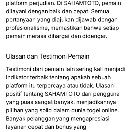
platform perjudian. Di SAHAMTOTO, pemain
dilayani dengan baik dan cepat. Semua
pertanyaan yang diajukan dijawab dengan
profesionalisme, memastikan bahwa setiap
pemain merasa dihargai dan didengar.
Ulasan dan Testimoni Pemain
Testimoni dari pemain lain sering kali menjadi
indikator terbaik tentang apakah sebuah
platform itu terpercaya atau tidak. Ulasan
positif tentang SAHAMTOTO dari pengguna
yang puas sangat banyak, menjadikannya
pilihan yang solid dalam dunia togel online.
Banyak pelanggan yang mengapresiasi
layanan cepat dan bonus yang