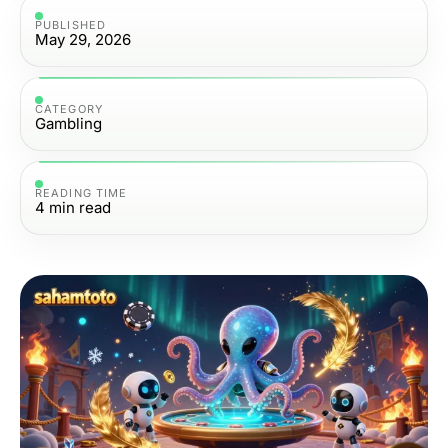
PUBLISHED
May 29, 2026
CATEGORY
Gambling
READING TIME
4
min read