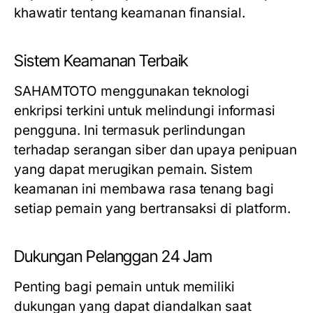
khawatir tentang keamanan finansial.
Sistem Keamanan Terbaik
SAHAMTOTO menggunakan teknologi
enkripsi terkini untuk melindungi informasi
pengguna. Ini termasuk perlindungan
terhadap serangan siber dan upaya penipuan
yang dapat merugikan pemain. Sistem
keamanan ini membawa rasa tenang bagi
setiap pemain yang bertransaksi di platform.
Dukungan Pelanggan 24 Jam
Penting bagi pemain untuk memiliki
dukungan yang dapat diandalkan saat