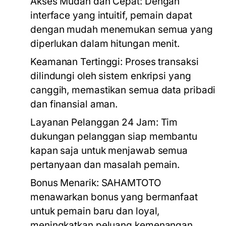
Akses Mudah dan Cepat:
Dengan
interface yang intuitif, pemain dapat
dengan mudah menemukan semua yang
diperlukan dalam hitungan menit.
Keamanan Tertinggi:
Proses transaksi
dilindungi oleh sistem enkripsi yang
canggih, memastikan semua data pribadi
dan finansial aman.
Layanan Pelanggan 24 Jam:
Tim
dukungan pelanggan siap membantu
kapan saja untuk menjawab semua
pertanyaan dan masalah pemain.
Bonus Menarik:
SAHAMTOTO
menawarkan bonus yang bermanfaat
untuk pemain baru dan loyal,
meningkatkan peluang kemenangan