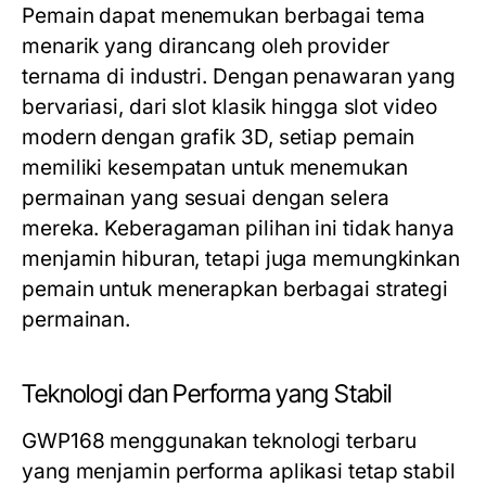
Pemain dapat menemukan berbagai tema
menarik yang dirancang oleh provider
ternama di industri. Dengan penawaran yang
bervariasi, dari slot klasik hingga slot video
modern dengan grafik 3D, setiap pemain
memiliki kesempatan untuk menemukan
permainan yang sesuai dengan selera
mereka. Keberagaman pilihan ini tidak hanya
menjamin hiburan, tetapi juga memungkinkan
pemain untuk menerapkan berbagai strategi
permainan.
Teknologi dan Performa yang Stabil
GWP168 menggunakan teknologi terbaru
yang menjamin performa aplikasi tetap stabil