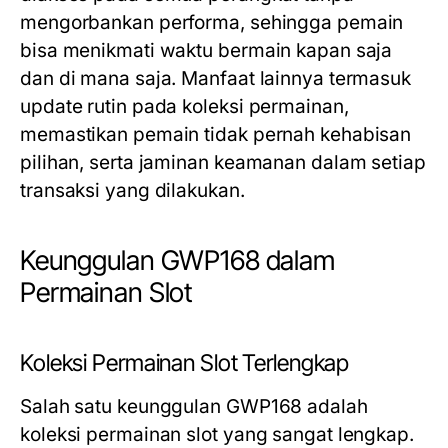
mengorbankan performa, sehingga pemain
bisa menikmati waktu bermain kapan saja
dan di mana saja. Manfaat lainnya termasuk
update rutin pada koleksi permainan,
memastikan pemain tidak pernah kehabisan
pilihan, serta jaminan keamanan dalam setiap
transaksi yang dilakukan.
Keunggulan GWP168 dalam
Permainan Slot
Koleksi Permainan Slot Terlengkap
Salah satu keunggulan GWP168 adalah
koleksi permainan slot yang sangat lengkap.