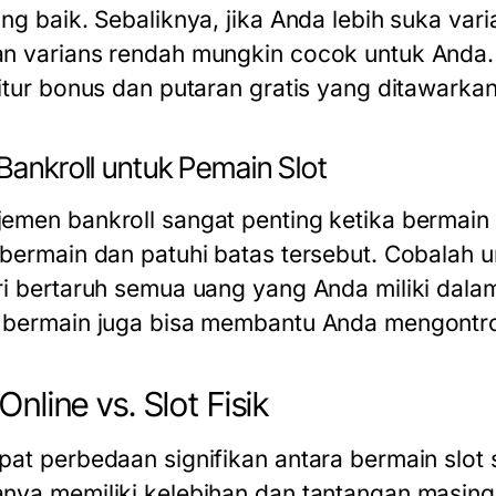
ang baik. Sebaliknya, jika Anda lebih suka var
n varians rendah mungkin cocok untuk Anda
fitur bonus dan putaran gratis yang ditawarkan
Bankroll untuk Pemain Slot
emen bankroll sangat penting ketika bermain
 bermain dan patuhi batas tersebut. Cobalah 
ri bertaruh semua uang yang Anda miliki dal
 bermain juga bisa membantu Anda mengontrol
Online vs. Slot Fisik
pat perbedaan signifikan antara bermain slot s
nya memiliki kelebihan dan tantangan masin