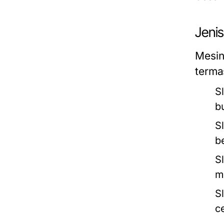
Jenis
Mesin
terma
Sl
b
S
b
S
m
S
c