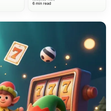
6
min read