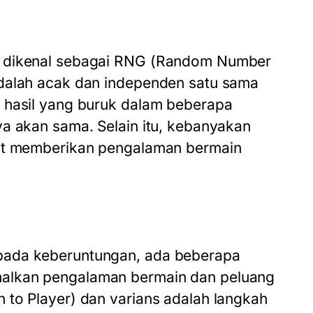
ng dikenal sebagai RNG (Random Number
adalah acak dan independen satu sama
n hasil yang buruk dalam beberapa
ya akan sama. Selain itu, kebanyakan
pat memberikan pengalaman bermain
pada keberuntungan, ada beberapa
malkan pengalaman bermain dan peluang
 to Player) dan varians adalah langkah