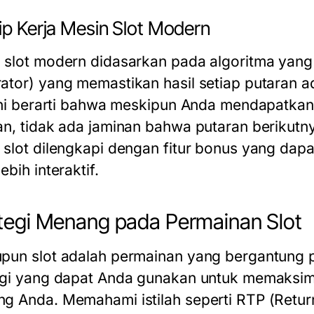
ip Kerja Mesin Slot Modern
 slot modern didasarkan pada algoritma ya
ator) yang memastikan hasil setiap putaran 
 Ini berarti bahwa meskipun Anda mendapatka
an, tidak ada jaminan bahwa putaran berikutn
 slot dilengkapi dengan fitur bonus yang da
ebih interaktif.
tegi Menang pada Permainan Slot
pun slot adalah permainan yang bergantung 
egi yang dapat Anda gunakan untuk memaksi
g Anda. Memahami istilah seperti RTP (Return