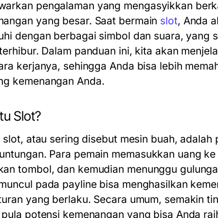
arkan pengalaman yang mengasyikkan berkat
angan yang besar. Saat bermain
slot
, Anda 
uhi dengan berbagai simbol dan suara, yang
terhibur. Dalam panduan ini, kita akan menjela
ara kerjanya, sehingga Anda bisa lebih me
ng kemenangan Anda.
tu Slot?
 slot, atau sering disebut mesin buah, adala
untungan. Para pemain memasukkan uang ke d
an tombol, dan kemudian menunggu gulungan 
muncul pada payline bisa menghasilkan kemen
turan yang berlaku. Secara umum, semakin ti
 pula potensi kemenangan yang bisa Anda rai