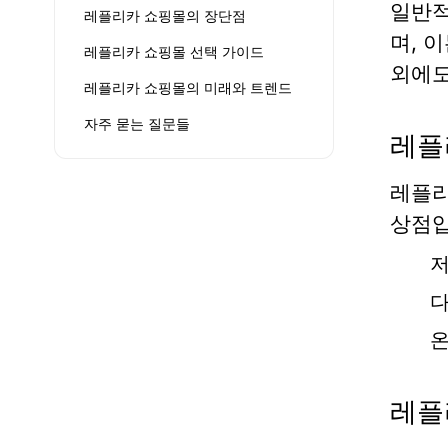
일반적
레플리카 쇼핑몰의 장단점
며, 
레플리카 쇼핑몰 선택 가이드
외에도
레플리카 쇼핑몰의 미래와 트렌드
자주 묻는 질문들
레플
레플리
상점입
저
다
온
레플