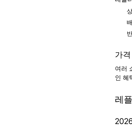
상
배
반
가격
여러 
인 혜
레플
20