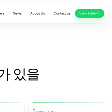
ers
News
About Us
Contact us
View lobby
가 있을
READING TIME