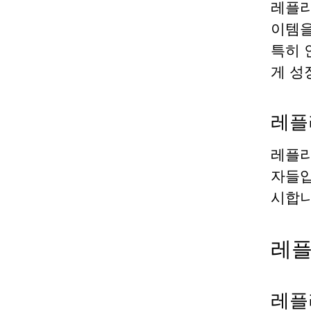
레플리
이템을
특히 
게 성
레플
레플리
자들입
시합니
레플
레플