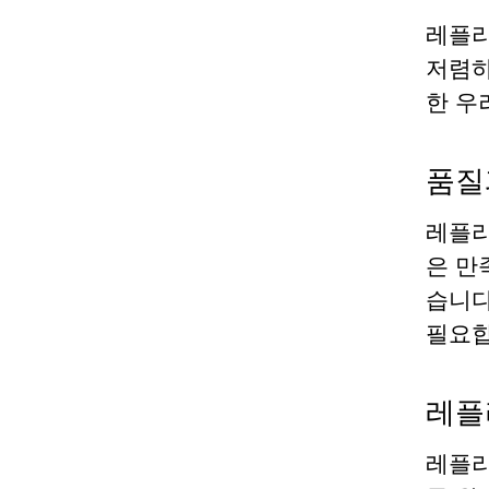
레플리
저렴하
한 우
품질
레플리
은 만
습니다
필요합
레플
레플리