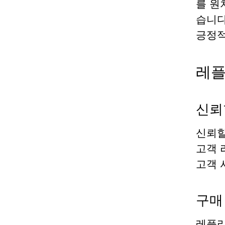
를 원
습니다
긍정적
레플
신뢰
신뢰할
고객 
고객 
구매
레플리